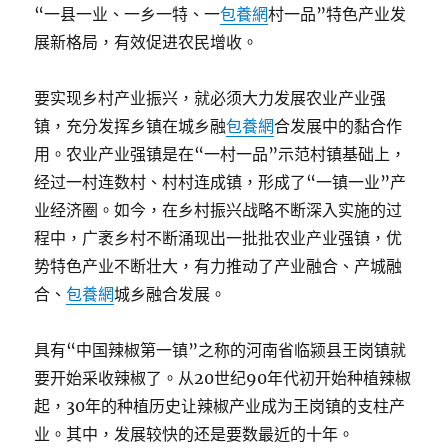
“一县一业、一乡一特、一
包養網
村一品”特色产业发
展新格局，有效促进农民增收。
要实现乡村产业振兴，就必须大力发展农业产业强
镇，充分发挥乡镇在城乡融
包養網
合发展中的黏合作
用。农业产业强镇是在“一村一品”示范村镇基础上，
经过一村连数村、村村连成镇，形成了“一镇一业”产
业经济圈。如今，在乡村振兴战略不断深入实施的过
程中，广袤乡村不断涌现出一批批农业产业强镇，优
势特色产业不断壮大，有力推动了产业融合、产城融
合、
包養網
城乡融合发展。
具有“中国辣椒第一镇”之称的河南省临颍县王岗镇就
要开始采收辣椒了。从20世纪90年代初开始种植辣椒
起，30年的种植历史让辣椒产业成为王岗镇的支柱产
业。其中，发展较快的还是要数最近的十年。