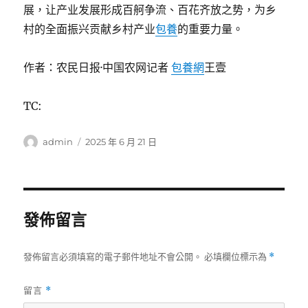
展，让产业发展形成百舸争流、百花齐放之势，为乡
村的全面振兴贡献乡村产业
包養
的重要力量。
作者：农民日报·中国农网记者
包養網
王壹
TC:
作
發
admin
2025 年 6 月 21 日
者
佈
日
期:
發佈留言
發佈留言必須填寫的電子郵件地址不會公開。
必填欄位標示為
*
留言
*