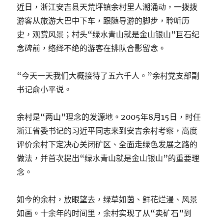
近日，浙江安吉县天荒坪镇余村里人潮涌动，一拨拨
游客从旅游大巴中下车，跟随导游的脚步，聆听历
史，观赏风景；村头“绿水青山就是金山银山”巨石纪
念碑前，络绎不绝的游客在排队合影留念。
“今天一天我们大概接待了五六千人。”余村党支部副
书记俞小平说。
余村是“两山”理念的发源地。2005年8月15日，时任
浙江省委书记的习近平同志来到安吉余村考察，高度
评价余村下定决心关闭矿区、全面走绿色发展之路的
做法，并首次提出“绿水青山就是金山银山”的重要理
念。
如今的余村，放眼望去，绿草如茵、鲜花烂漫、风景
如画。十余年的时间里，余村实现了从“卖矿石”到