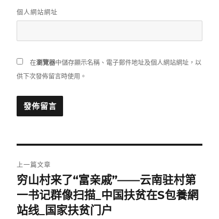
個人網站網址
在
瀏覽器
中儲存顯示名稱、電子郵件地址及個人網站網址，以
供下次發佈留言時使用。
文
上一篇文章
章
穷山村来了“富亲戚”——云南驻村第
上
一
一书记群像扫描_中国扶贫在S包養網
導
篇
站线_国家扶贫门户
覽