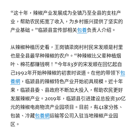
“这十年，辣椒产业发展成为全镇乃至全县的支柱产
业，帮助农民拓宽了收入，为乡村振兴提供了坚实的
产业基础。”临颍县宣传部相关
包養
负责人介绍。
从辣椒种植历史看，王岗镇梁岗村村民宋发顺是村里
也是全县最早种辣椒的农户。“种辣椒比父辈种植烟
叶、棉花都赚钱啊！”今年83岁的宋发顺在回忆起自
己1992年开始种辣椒的初衷时说道。在他的带领下
包
養網
，临颍县的辣椒特色产业开始初具规模。近十年
来，临颍县委、县政府不断加大投入，帮助农民更好
发展辣椒产业。2019年，临颍县引进建设总投资30亿
元的辣椒电商物流产业园项目。目前，有41家分拣、
包装、冷藏
包養網
运输等公司入驻当地辣椒产业园
区。