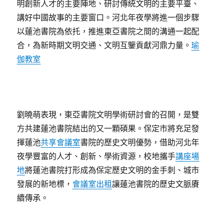
明創新人才的主要陣地、研討傳統文明的主要平臺、
講好中國故事的主要窗口。河北年夜學將進一個步驟
以蓮池書院為依托，推進東亞書院之間的溝通一起配
合，為新時期文明交通、文明互鑒貢獻河鼎力量。
瑜
伽教室
劉曉萌表現，東亞書院文明學術研討會的召開，是雙
方共建蓮池書院結出的又一顆碩果。保定市將充足發
揮蓮池
共享會議室
書院的歷史文明優勢，借助河北年
夜學豐富的人才、創新、學術資源，校地攜手
講座場
地
將蓮池書院打形成為保定歷史文明的金手刺、城市
發展的新地標，
會議室出租
讓蓮池書院的歷史文脈賡
續傳承。