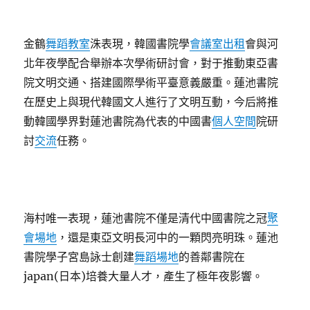
金鶴
舞蹈教室
洙表現，韓國書院學
會議室出租
會與河
北年夜學配合舉辦本次學術研討會，對于推動東亞書
院文明交通、搭建國際學術平臺意義嚴重。蓮池書院
在歷史上與現代韓國文人進行了文明互動，今后將推
動韓國學界對蓮池書院為代表的中國書
個人空間
院研
討
交流
任務。
海村唯一表現，蓮池書院不僅是清代中國書院之冠
聚
會場地
，還是東亞文明長河中的一顆閃亮明珠。蓮池
書院學子宮島詠士創建
舞蹈場地
的善鄰書院在
japan(日本)培養大量人才，產生了極年夜影響。