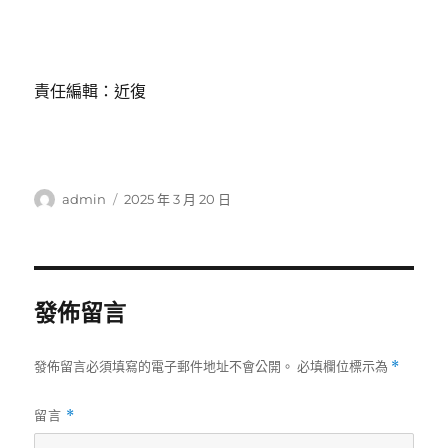
責任編輯：近復
作
發
admin
2025 年 3 月 20 日
者
佈
日
期:
發佈留言
發佈留言必須填寫的電子郵件地址不會公開。
必填欄位標示為
*
留言
*