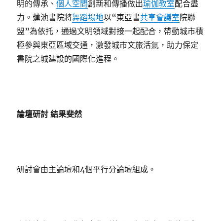
明的傳承、
個人空間
創新和傳播做出
瑜伽教室
配合盡
力。蓮池書院將
舞蹈場地
以“東亞書
共享會議室
院聯
盟”為依托，通過文明領域對接一起配合，帶動城市積
極參與東亞區域交通，激發城市文旅活氣，助力保定
書院之城建設的國際化進程。
論壇研討 結果斐然
研討會由主論壇和4個平行分論壇組成。