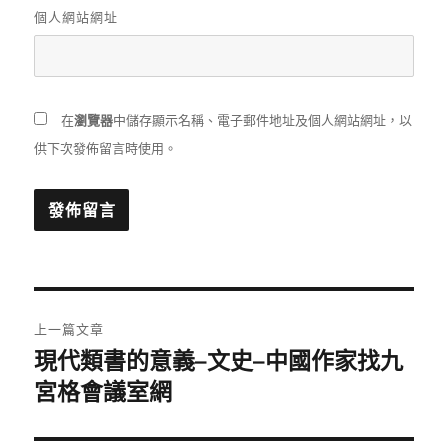
個人網站網址
在
瀏覽器
中儲存顯示名稱、電子郵件地址及個人網站網址，以
供下次發佈留言時使用。
文
上一篇文章
章
現代類書的意義–文史–中國作家找九
上
一
宮格會議室網
導
篇
覽
文