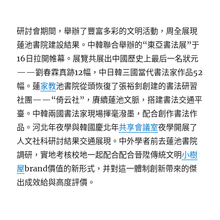
研討會期間，舉辦了豐富多彩的文明活動，周全展現
蓮池書院建設結果。中韓聯合舉辦的“東亞書法展”于
16日拉開帷幕。展覽共展出中國歷史上最后一名狀元
——劉春霖真跡12幅，中日韓三國當代書法家作品52
幅。蓮
家教
池書院從頭恢復了張裕釗創建的書法研習
社團——“倚云社”，賡續蓮池文脈，搭建書法交通平
臺。中韓兩國書法家現場揮毫潑墨，配合創作書法作
品。河北年夜學與韓國慶北年
共享會議室
夜學開展了
人文社科研討結果交通展現。中外學者前去蓮池書院
調研，實地考核校地一起配合配合晉陞傳統文明
小樹
屋
brand價值的新形式，并對這一體制創新帶來的傑
出成效給與高度評價。