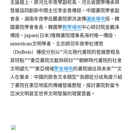
主論壇上，原河北年夜學副校長、河北省國學傳承與
發展協同創新中間主任李金善傳授，中國書院學會副
會長、湖南年夜學岳麓書院鄧洪波傳
講座場地
授，韓
國書院學會會長、韓國學
教學場地
中心研討院金鶴洙
傳授，japan(日本)惟精書院理事長海村唯一傳授，
american文明學者、北京師范年夜學杜博思
（DuBois）傳授分別以“河北現代書院的發展歷程及
其特點”“東亞書院文獻與研討”“朝鮮時代書院的社會
文明感化”“東亞視域
聚會場地
的書院過往與未來”“文
人在餐桌：中國的飲食文本類型”為題從分歧角度介紹
了書院在東亞地區的傳播發展歷程，探討書院對當今
亞洲文明甚至世界文明發展的現實意義。