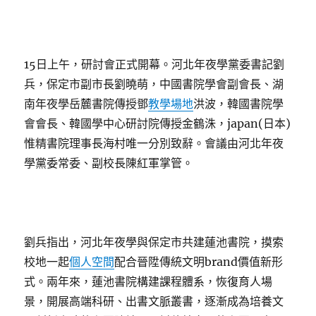
15日上午，研討會正式開幕。河北年夜學黨委書記劉
兵，保定市副市長劉曉萌，中國書院學會副會長、湖
南年夜學岳麓書院傳授鄧
教學場地
洪波，韓國書院學
會會長、韓國學中心研討院傳授金鶴洙，japan(日本)
惟精書院理事長海村唯一分別致辭。會議由河北年夜
學黨委常委、副校長陳紅軍掌管。
劉兵指出，河北年夜學與保定市共建蓮池書院，摸索
校地一起
個人空間
配合晉陞傳統文明brand價值新形
式。兩年來，蓮池書院構建課程體系，恢復育人場
景，開展高端科研、出書文脈叢書，逐漸成為培養文